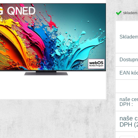
skladem
Skladem
Dostupn
EAN kód
naše ce
DPH :
naše c
DPH (