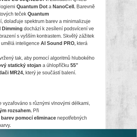
logiemi
Quantum Dot
a
NanoCell.
Barevně
ntových teček
Quantum
í, dolaďuje spektrum barev a minimalizuje
l Dimming
dochází k zesílení podsvícení ve
brazení s vyšším kontrastem. Skvělý zážitek
e umělá inteligence
AI Sound PRO,
která
vržený tak, aby pomocí algoritmů hlubokého
vý statický stojan
a úhlopříčku
55"
dači MR24,
který je součástí balení.
e vyzařováno s různými vlnovými délkami,
ným rozsahem.
Při
i barev pomocí eliminace
nepotřebných
arvy.