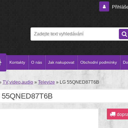
Přihláš
Kontakty
O nás
Jak nakupovat
Obchodní podmínky
Do
»
TV,video,audio
»
Televize
»
LG 55QNED87T6B
 55QNED87T6B
dopr