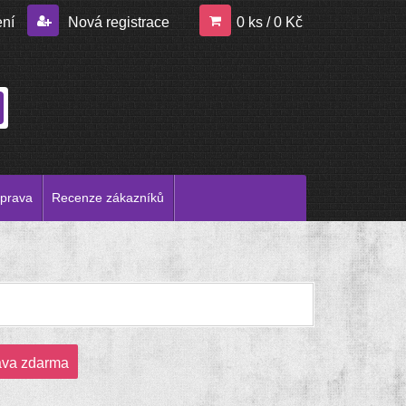
ení
Nová registrace
0 ks / 0 Kč
prava
Recenze zákazníků
ava zdarma