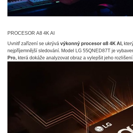
PROCESOR Α8 4K AI
Uvnitř zařízení se ukrývá
výkonný procesor α8 4K AI,
který
nejpříjemnější sledování. Model LG 55QNED87T je vybaven
Pro,
která dokáže analyzovat obraz a vylepšit jeho rozlišení