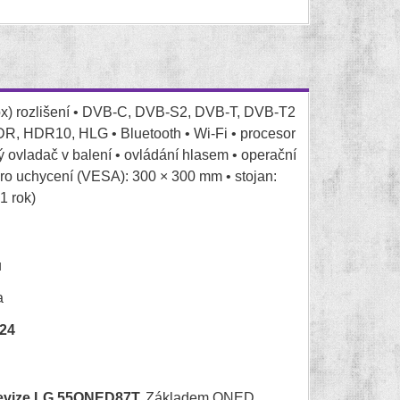
 px) rozlišení • DVB-C, DVB-S2, DVB-T, DVB-T2
R, HDR10, HLG • Bluetooth • Wi-Fi • procesor
rý ovladač v balení • ovládání hlasem • operační
ro uchycení (VESA): 300 × 300 mm • stojan:
1 rok)
u
a
24
evize LG 55QNED87T.
Základem QNED