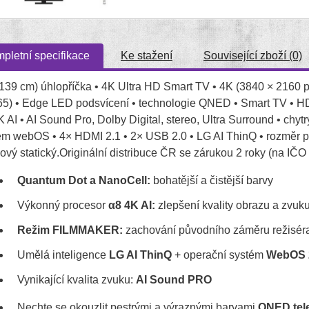
pletní specifikace
Ke stažení
Související zboží (0)
(139 cm) úhlopříčka • 4K Ultra HD Smart TV • 4K (3840 × 2160
65) • Edge LED podsvícení • technologie QNED • Smart TV • HD
 AI • AI Sound Pro, Dolby Digital, stereo, Ultra Surround • chyt
ém webOS • 4× HDMI 2.1 • 2× USB 2.0 • LG AI ThinQ • rozměr p
ový statický.Originální distribuce ČR se zárukou 2 roky (na IČO 
Quantum Dot a NanoCell:
bohatější a čistější barvy
Výkonný procesor
α8 4K AI:
zlepšení kvality obrazu a zvuk
Režim FILMMAKER:
zachování původního záměru režisér
Umělá inteligence
LG AI ThinQ
+ operační systém
WebOS 
Vynikající kvalita zvuku:
AI Sound PRO
Nechte se okouzlit pestrými a výraznými barvami
QNED tel