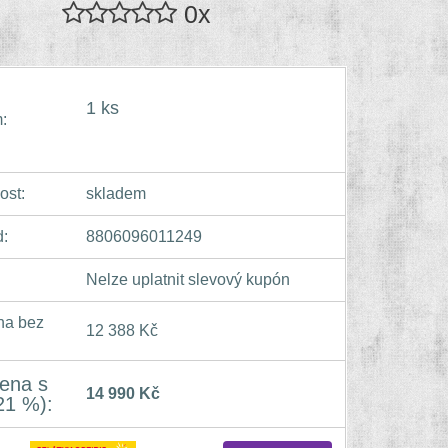
0x
1 ks
:
ost:
skladem
:
8806096011249
Nelze uplatnit slevový kupón
na bez
12 388 Kč
ena s
14 990 Kč
21 %):