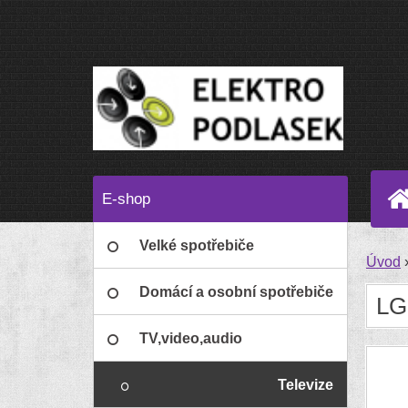
E-shop
Velké spotřebiče
Úvod
Domácí a osobní spotřebiče
LG
TV,video,audio
Televize