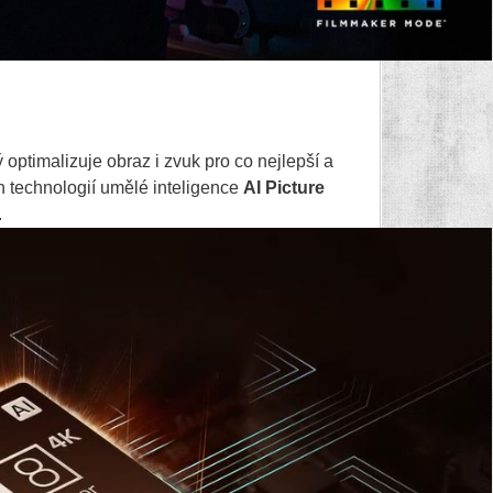
 optimalizuje obraz i zvuk pro co nejlepší a
 technologií umělé inteligence
AI Picture
.