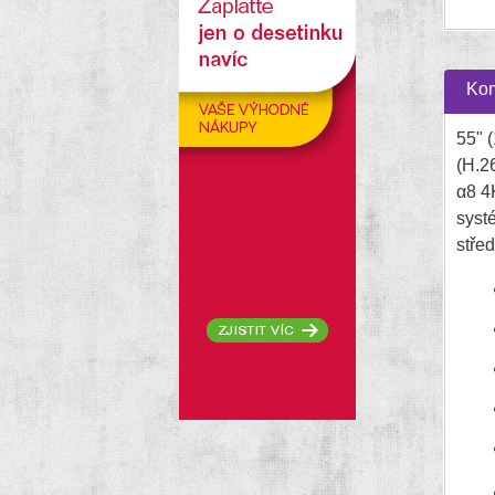
Kom
55" 
(H.2
α8 4K
syst
střed