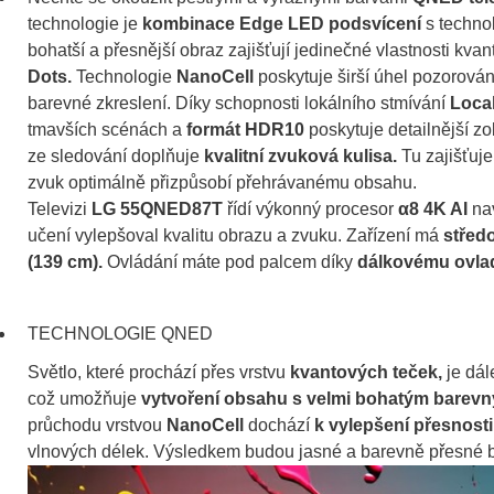
technologie je
kombinace Edge LED podsvícení
s techno
bohatší a přesnější obraz zajišťují jedinečné vlastnosti kva
Dots.
Technologie
NanoCell
poskytuje širší úhel pozorován
barevné zkreslení. Díky schopnosti lokálního stmívání
Loca
tmavších scénách a
formát HDR10
poskytuje detailnější zo
ze sledování doplňuje
kvalitní zvuková kulisa.
Tu zajišťuj
zvuk optimálně přizpůsobí přehrávanému obsahu.
Televizi
LG 55QNED87T
řídí výkonný procesor
α8 4K AI
na
učení vylepšoval kvalitu obrazu a zvuku. Zařízení má
středo
(139 cm).
Ovládání máte pod palcem díky
dálkovému ovla
TECHNOLOGIE QNED
Světlo, které prochází přes vrstvu
kvantových teček,
je dál
což umožňuje
vytvoření obsahu s velmi bohatým barev
průchodu vrstvou
NanoCell
dochází
k vylepšení přesnost
vlnových délek. Výsledkem budou jasné a barevně přesné b