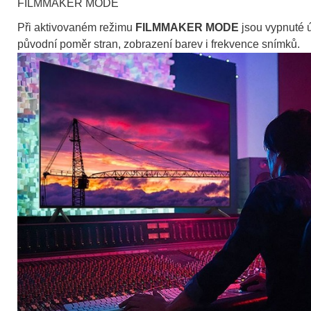
FILMMAKER MODE
Při aktivovaném režimu
FILMMAKER MODE
jsou vypnuté 
původní poměr stran, zobrazení barev i frekvence snímků.