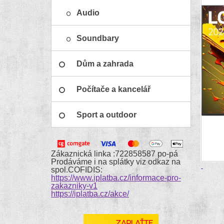
Audio
Soundbary
Dům a zahrada
Počítače a kancelář
Sport a outdoor
Zákaznická linka :722858587 po-pá
Prodáváme i na splátky viz odkaz na
spol.COFIDIS:
https://www.iplatba.cz/informace-pro-
zakazniky-v1
https://iplatba.cz/akce/